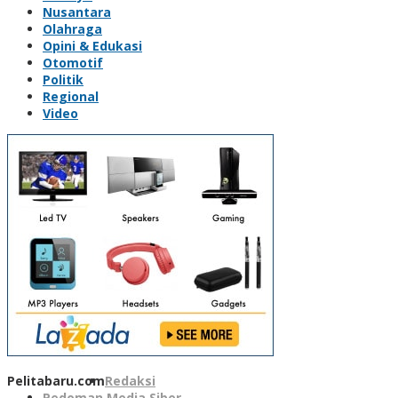
Nusantara
Olahraga
Opini & Edukasi
Otomotif
Politik
Regional
Video
Pelitabaru.com
Redaksi
Pedoman Media Siber