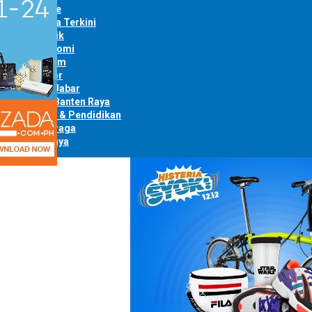
Home
Berita Terkini
Politik
Ekonomi
Hukum
Bogor
Info Jabar
Info Banten Raya
Opini & Pendidikan
Olahraga
Lainnya