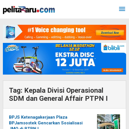
Lewati
ke
konten
Tag:
Kepala Divisi Operasional
SDM dan General Affair PTPN I
BPJS Ketenagakerjaan Plaza
BPJamsostek Gencarkan Sosialisasi
JMO di PTPN I