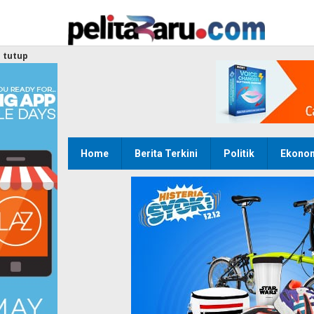
Lewati
ke
konten
tutup
Home
Berita Terkini
Politik
Ekono