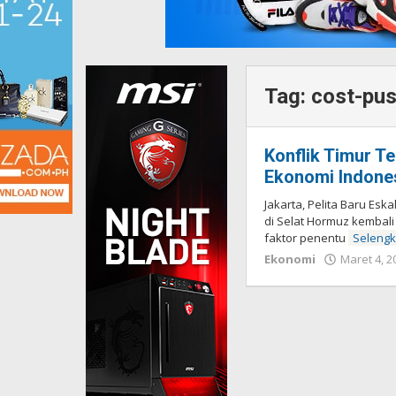
Tag:
cost-pus
Konflik Timur T
Ekonomi Indone
Jakarta, Pelita Baru Esk
di Selat Hormuz kembal
faktor penentu
Seleng
Ekonomi
Maret 4, 2