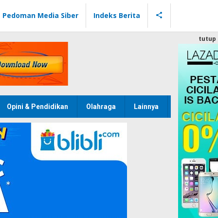
Pedoman Media Siber
Indeks Berita
tutup
Opini & Pendidikan
Olahraga
Lainnya