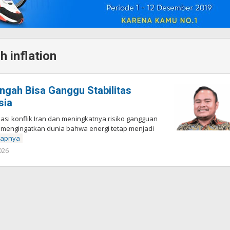
h inflation
engah Bisa Ganggu Stabilitas
sia
alasi konflik Iran dan meningkatnya risiko gangguan
i mengingatkan dunia bahwa energi tetap menjadi
kapnya
026
oleh
Redaksi
Pelita
baru