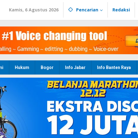
Kamis, 6 Agustus 2026
Pencarian
Redaksi
mi
Hukum
Bogor
Info Jabar
Info Banten Raya