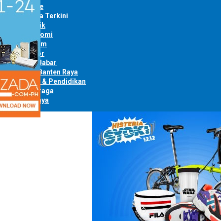
Home
Berita Terkini
Politik
Ekonomi
Hukum
Bogor
Info Jabar
Info Banten Raya
Opini & Pendidikan
Olahraga
Lainnya