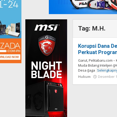
Tag:
M.H.
Korupsi Dana De
Perkuat Progra
Garut, Pelitabaru.com –
Muda Bidang Intelijen (J
Desa (Jaga
Selengkapn
Hukum
Desember 1