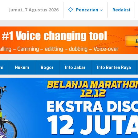
Jumat, 7 Agustus 2026
Pencarian
Redaksi
mi
Hukum
Bogor
Info Jabar
Info Banten Raya