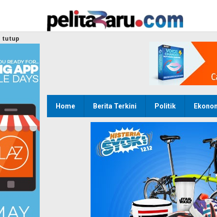
Lewati
ke
konten
tutup
Home
Berita Terkini
Politik
Ekono