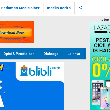
Pedoman Media Siber
Indeks Berita
tutup
Opini & Pendidikan
Olahraga
Lainnya