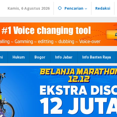
Kamis, 6 Agustus 2026
Pencarian
Redaksi
mi
Hukum
Bogor
Info Jabar
Info Banten Raya