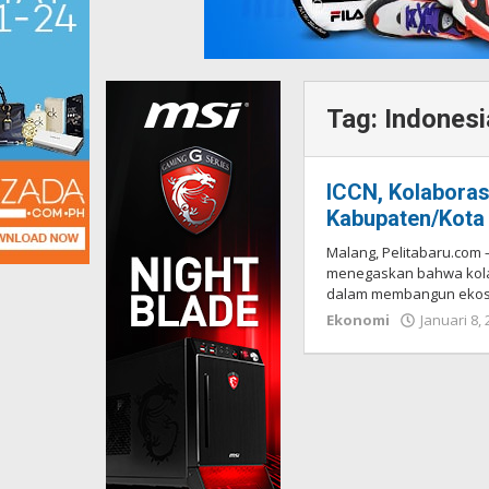
Tag:
Indonesi
ICCN, Kolabora
Kabupaten/Kota 
Malang, Pelitabaru.com –
menegaskan bahwa kolab
dalam membangun ekos
Ekonomi
Januari 8,