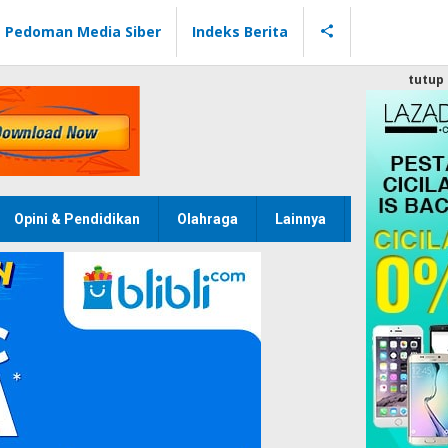
Pedoman Media Siber
Indeks Berita
tutup
Opini & Pendidikan
Olahraga
Lainnya