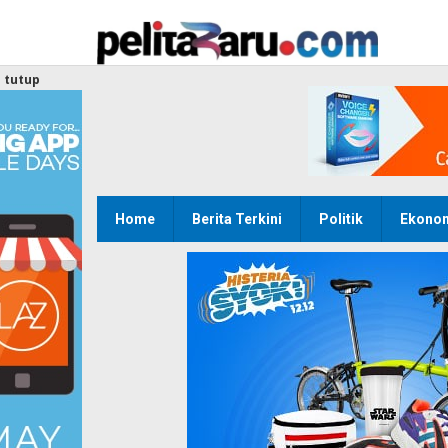
Lewati
ke
konten
tutup
Home
Berita Terkini
Politik
Ekono