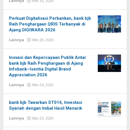
Lainnya
Mei 30, 2026
oleh
Redaksi
Pelita
baru
Perkuat Digitalisasi Perbankan, bank bjb
Raih Penghargaan QRIS Terbanyak di
Ajang DIGIWARA 2026
Lainnya
Mei 26, 2026
oleh
Redaksi
Pelita
baru
Inovasi dan Kepercayaan Publik Antar
bank bjb Raih Penghargaan di Ajang
Infobank–Isentia Digital Brand
Appreciation 2026
Lainnya
Mei 24, 2026
oleh
Redaksi
Pelita
baru
bank bjb Tawarkan ST016, Investasi
Syariah dengan Imbal Hasil Menarik
Lainnya
Mei 23, 2026
oleh
Redaksi
Pelita