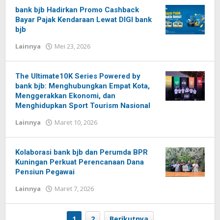
baru
bank bjb Hadirkan Promo Cashback
Bayar Pajak Kendaraan Lewat DIGI bank
bjb
Lainnya
Mei 23, 2026
oleh
Redaksi
Pelita
baru
The Ultimate10K Series Powered by
bank bjb: Menghubungkan Empat Kota,
Menggerakkan Ekonomi, dan
Menghidupkan Sport Tourism Nasional
Lainnya
Maret 10, 2026
oleh
Redaksi
Pelita
baru
Kolaborasi bank bjb dan Perumda BPR
Kuningan Perkuat Perencanaan Dana
Pensiun Pegawai
Lainnya
Maret 7, 2026
oleh
Redaksi
Pelita
baru
1
2
Berikutnya