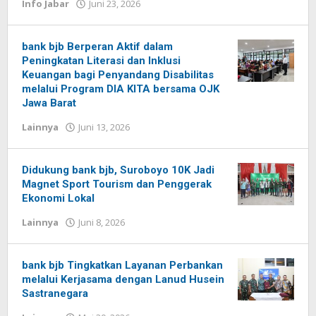
Info Jabar
Juni 23, 2026
oleh
Redaksi
Pelita
baru
bank bjb Berperan Aktif dalam
Peningkatan Literasi dan Inklusi
Keuangan bagi Penyandang Disabilitas
melalui Program DIA KITA bersama OJK
Jawa Barat
Lainnya
Juni 13, 2026
oleh
Redaksi
Pelita
baru
Didukung bank bjb, Suroboyo 10K Jadi
Magnet Sport Tourism dan Penggerak
Ekonomi Lokal
Lainnya
Juni 8, 2026
oleh
Redaksi
Pelita
baru
bank bjb Tingkatkan Layanan Perbankan
melalui Kerjasama dengan Lanud Husein
Sastranegara